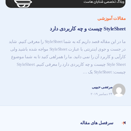
مقالات آموزشی
StyleSheet چیست و چه کاربردی دارد
ما در این مقاله قصد داریم که به شما StyleSheet را معرفی کنیم. شاید
در جست و جوی اینترنتی با عبارت StyleSheet مواجه شده باشید ولی
کارآیی و کاربرد آن را نمی دانید. ما را همراهی کنید تا به شما موضوع
Style Sheet چیست و چه کاربردی دارد را معرفی کنیم. StyleSheet
چیست: StyleSheet یک …
مرتضی حبیبی
۲۴ دسامبر ۲۰۱۹
سرفصل های مقاله