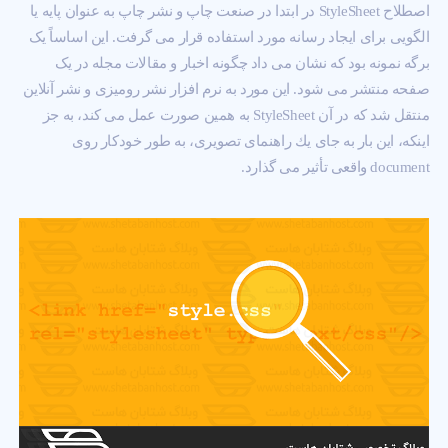
اصطلاح StyleSheet در ابتدا در صنعت چاپ و نشر چاپ به عنوان پایه یا
الگویی برای ایجاد رسانه مورد استفاده قرار می گرفت. این اساساً یک
برگه نمونه بود که نشان می داد چگونه اخبار و مقالات مجله در یک
صفحه منتشر می شود. این مورد به نرم افزار نشر رومیزی و نشر آنلاین
منتقل شد كه در آن StyleSheet به همین صورت عمل می كند، به جز
اینكه، این بار به جای یك راهنمای تصویری، به طور خودکار روی
document واقعی تأثیر می گذارد.