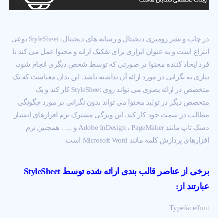
در چاپ و نشر رومیزی دیجیتال و رسانه های دیجیتال، StyleSheet نوعی
انتزاع است و به عنوان ابزاری برای تفکیک ارائه و محتوا عمل می کند تا
فرد ایجاد کننده محتوا در صورتی که توسط شخص دیگری انجام شود،
نیازی به نگرانی در مورد ارائه آن نداشته باشد. این بدان معناست که یک
متخصص در ارائه بصری می تواند روی StyleSheet کار کند و یک
متخصص دیگر در تولید محتوا می تواند بدون نگرانی در مورد چگونگی
مطالب در سمت خود کار کند. این ویژگی مشترک نرم افزارهای انتشار
دسک تاپ مانند Adobe InDesign ، PageMaker و … . همچنین نرم
افزارهای پردازش کلمه مانند Microsoft Word است.
برخی از عناصر قالب بندی ارائه شده توسط StyleSheet
عبارتند از:
Typeface/font