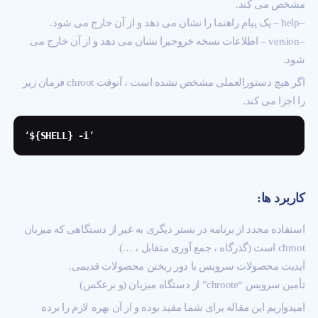
مشخص می کند.
–help – یک پیام راهنما را نشان می دهد و از آن خارج می شود.
–version – اطلاعات نسخه خروجیرا نشان می دهد و از آن خارج می
شود.
اگر هیچ دستورالعملی مشخص نشده است ، آنوقت chroot فرمان زیر
را اجزا می کند.
‘
${SHELL} -i
‘
کاربرد ها:
استفاده مجدد از برنامه در بستر دیگری به غیر از دستگاهی که میزبان
chroot است (گذرگاه ، جمع آوری متقابل ، …)
آپدیت محصولات سرویس با دور ریختن محصولات قدیمی.
تأمین سرویس “chroote” از دستگاه میزبان (و برعکس)
امیدواریم این مقاله برای شما مفید بوده و از آن بهره لازم را برده