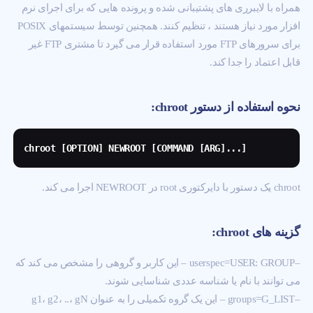
همراه با لایبرری های پشتیبانی شده و پرونده هایی که برای اجرای نرم
افزار مورد نیاز هستند ، تنظیم کنند. همچنین توسط سیستمهای POSIX
برای سرورهای FTP مورد استفاده قرار می گیرد تا مشتری FTP غیر
قابل اعتماد را جدا کند.
نحوه استفاده از دستور chroot:
chroot [OPTION] NEWROOT [COMMAND [ARG]...]
chroot یک دستور با دایرکتوری root در NEWROOT اجرا می کند.
گزینه های chroot:
–userspec=USER: GROUP – این کاربر و گروهی را مشخص می کند که
می توانند با نام یا شناسه عددی شناسایی شوند.
–groups=G_LIST – این یک گروه تکمیلی را به عنوان g1، g2، ..، gN