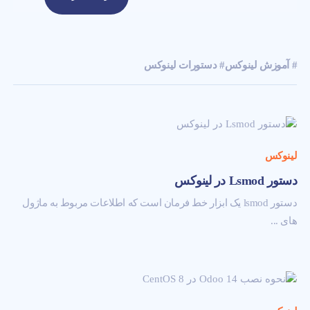
# آموزش لینوکس
# دستورات لینوکس
لینوکس
دستور Lsmod در لینوکس
دستور lsmod یک ابزار خط فرمان است که اطلاعات مربوط به ماژول
های ...