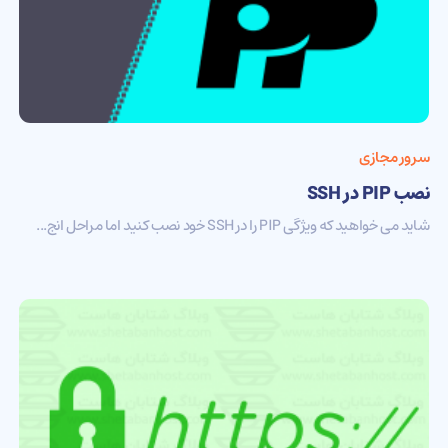
سرور مجازی
نصب PIP در SSH
شاید می خواهید که ویژگی PIP را در SSH خود نصب کنید اما مراحل انج...