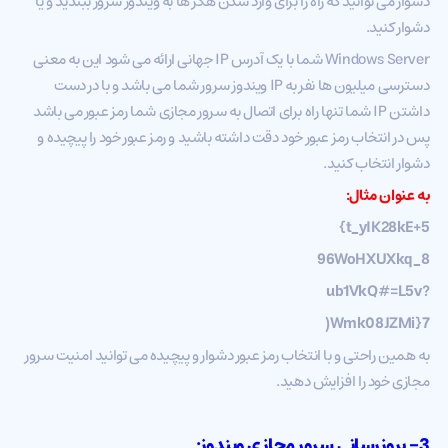
دشوار می توانید که راه را برای وارد شدن هکر ها به ویندوز سرور ببندید و یا
دشوار کنید.
Windows Server شما با یک آدرس IP جهانی ارائه می شود این به معنی
دسترسی میلیون ها نفر به IP ویندوز سرور شما می باشد و با در دست
داشتن IP شما تنها راه برای اتصال به سرور مجازی شما رمز عبور می باشد
پس در انتخاب رمز عبور خود دقت داشته باشید و رمز عبور خود را پیچیده و
دشوار انتخاب کنید.
به عنوان مثال:
t_yIK28kE+5}
8_96WoHXUXkq
?ub1VkQ#=L5v
7{Wmk08JZMi(
به همین راحتی و با انتخاب رمز عبور دشوار و پیچیده می توانید امنیت سرور
مجازی خود را افزایش دهید.
3- بروزرسانی سرور مجازی ویندوز: