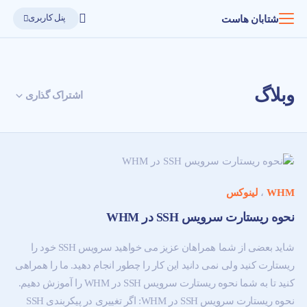
پنل کاربری
شتابان هاست
وبلاگ
اشتراک گذاری
WHM
،
لینوکس
نحوه ریستارت سرویس SSH در WHM
شاید بعضی از شما همراهان عزیز می خواهید سرویس SSH خود را
ریستارت کنید ولی نمی دانید این کار را چطور انجام دهید. ما را همراهی
کنید تا به شما نحوه ریستارت سرویس SSH در WHM را آموزش دهیم.
نحوه ریستارت سرویس SSH در WHM: اگر تغییری در پیکربندی SSH