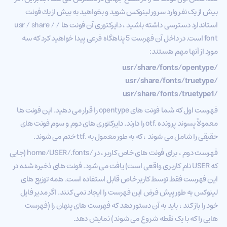
بیش از یک نفر وارد سرور لینوکس شويد و بخواهید به بیش از يك فونت
استاندارد دسترسی داشته باشید ، دایرکتوری آن فونت ها / usr / share /
font است. در داخل آن فهرست 5 پناهگاه فرعی پیدا خواهید کرد که سه
مورد از آنها مهم هستند:
/usr/share/fonts/opentype
/usr/share/fonts/truetype
/usr/share/fonts/truetype1
فهرست اول که شما فونت های opentype را قرار می دهید. این فونت ها
معمولاً پسوند پرونده .otf را دارند. دایرکتوری های دوم و سوم فونت های
حقیقی را شامل می شوند ، که به طور معمول به .ttf ختم می شوند.
فهرست دوم ، برای فونت های خاص کاربر ، در /home/USER/.fonts (جایی
که USER نام کاربری واقعی است) یافت می شود. فونت های ذخیره شده در
این فهرست فقط توسط کاربر خاص قابل استفاده است. همه توزیع های
لینوکس به طور پیش فرض این فهرست را ایجاد نمی کنند. اگر مدیر فایل
خود را باز کند ، باید به آن دستور دهد که فهرست های پنهان را (فهرست
هایی را که با یک نقطه شروع می شوند) نمایش دهد.