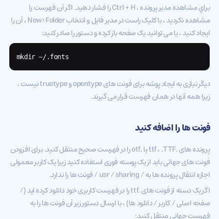
براي مشاهده مدير پرونده ، Ctrl + H را فشار دهید. اگر آن فهرست را
مشاهده نکردید ، با کلیک راست در مدیر فایل و انتخاب New> Folder ، آن را
ایجاد کنید ، یا می توانید یک صفحه باز کرده و دستور را صادر کنید:
mkdir ~/.fonts
دیگر نیازی به ایجاد پوشه برای فونت های opentype و truetype نیست ،
زیرا همه آنها در همان فهرست قرار می گیرند.
فونت ها را اضافه کنید
پرونده های .ttf ، .TTF یا .otf را در فهرست صحیح منتقل کنید. برای افزودن
فونت های جهانی باید از یک پوسته فوری استفاده کنید زیرا یک کاربر معمولی
اجازه انتقال پرونده ها به / usr / sharing / فونت ها را ندارد.
اگر یک دسته از فونت های .ttf را در فهرست کاربری خود دانلود کرده اید (/
صفحه اصلی / کاربر / دانلود ها) ، با ارسال دستور زیر آن فونت ها را به
فهرست جهانی منتقل کنید: