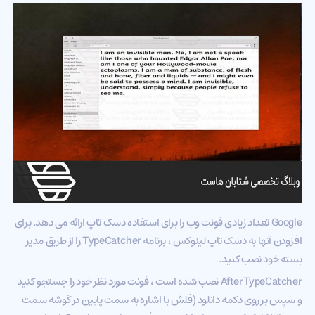
Google تعداد زیادی فونت وب را برای استفاده دسک تاپ ارائه می دهد. برای
افزودن آنها به دسک تاپ لینوکس ، برنامه TypeCatcher را از طریق مدیر
بسته خود نصب کنید.
AfterTypeCatcher نصب شده است ، فونت مورد نظر خود را جستجو کنید
و سپس بر روی دکمه دانلود (فلش با اشاره به سمت پایین در گوشه سمت