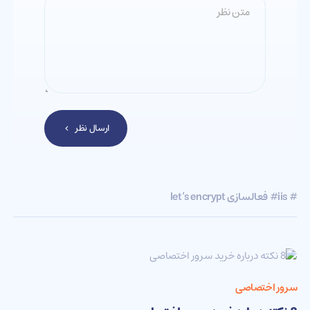
ارسال نظر
# iis
# فعالسازی let’s encrypt
سرور اختصاصی