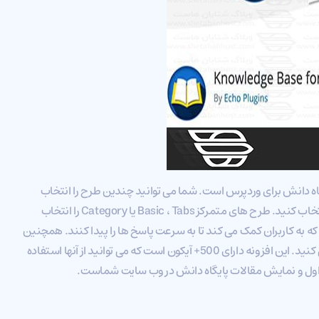
گاه دانش برای وردپرس است. شما می توانید چندین طرح را انتخاب
کنید و گزینه هایی را برای سفارشی کردن همه جنبه ها انتخاب کنید. طرح های متمرکز Basic ، Tabs یا Category را انتخاب
که به کاربران کمک می کند تا به سرعت پاسخ ها را پیدا کنند. همچنین
می توانید مقالات را در دسته ها و برچسب ها سازماندهی کنید. این افزونه دارای 500+ آیکون است که می توانید از آنها استفاده
داول و نمایش مقالات پایگاه دانش در وب سایت شماست.