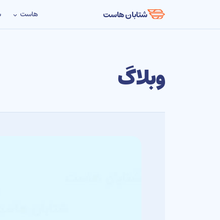
شتابان هاست
هاست
س
وبلاگ