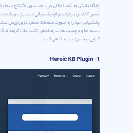
پایگاه دانش به شما امکان می دهد بدون افتتاح بلیط پش
ضمن کاهش درخواستهای پشتیبانی مشتری ، رضایت مشتری
پشتیبانی خود را به صورت صفحات منفرد در وردپرس منتشر
دسته ها و برچسب ها سازماندهی کنید. یک افزونه پایگاه 
کارآیی بیشتری سازماندهی کنید.
1- Heroic KB Plugin