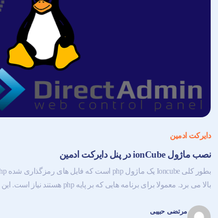
دایرکت ادمین
نصب ماژول ionCube در پنل دایرکت ادمین
بالا می برد. معمولا برای برنامه هایی که بر پایه php هستند نیاز است. این ابزار از روش compiling the byte...
مرتضی حبیبی