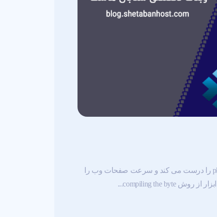
بطور کلی Ioncube یک ماژول php است که فایل های رمزگذاری شده php را درست می کند و سرعت صفحات وب را