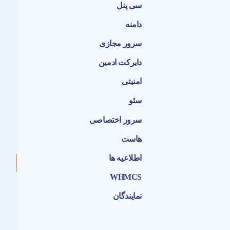
سی پنل
دامنه
سرور مجازی
دایرکت ادمین
امنیتی
سئو
سرور اختصاصی
هاست
اطلاعیه ها
WHMCS
نمایندگان