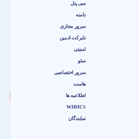
سی پنل
دامنه
سرور مجازی
دایرکت ادمین
امنیتی
سئو
سرور اختصاصی
هاست
اطلاعیه ها
WHMCS
نمایندگان