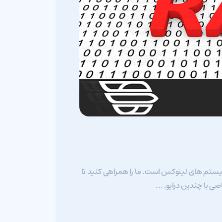
ر مورد نصب ، راه اندازی و اجرای نرم افزار mdadm RAID در سیستم های لینوکس است. ما را همراهی کنید تا
ی با چندین درایو. ...